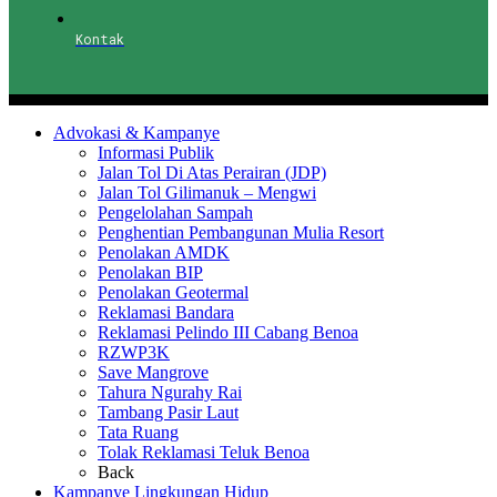
Kontak
Advokasi & Kampanye
Informasi Publik
Jalan Tol Di Atas Perairan (JDP)
Jalan Tol Gilimanuk – Mengwi
Pengelolahan Sampah
Penghentian Pembangunan Mulia Resort
Penolakan AMDK
Penolakan BIP
Penolakan Geotermal
Reklamasi Bandara
Reklamasi Pelindo III Cabang Benoa
RZWP3K
Save Mangrove
Tahura Ngurahy Rai
Tambang Pasir Laut
Tata Ruang
Tolak Reklamasi Teluk Benoa
Back
Kampanye Lingkungan Hidup