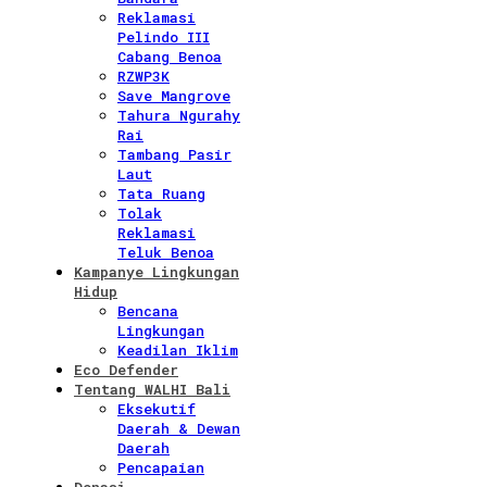
Reklamasi
Pelindo III
Cabang Benoa
RZWP3K
Save Mangrove
Tahura Ngurahy
Rai
Tambang Pasir
Laut
Tata Ruang
Tolak
Reklamasi
Teluk Benoa
Kampanye Lingkungan
Hidup
Bencana
Lingkungan
Keadilan Iklim
Eco Defender
Tentang WALHI Bali
Eksekutif
Daerah & Dewan
Daerah
Pencapaian