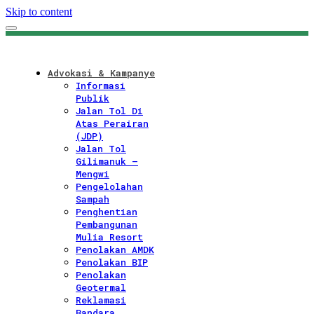
Skip to content
Advokasi & Kampanye
Informasi
Publik
Jalan Tol Di
Atas Perairan
(JDP)
Jalan Tol
Gilimanuk –
Mengwi
Pengelolahan
Sampah
Penghentian
Pembangunan
Mulia Resort
Penolakan AMDK
Penolakan BIP
Penolakan
Geotermal
Reklamasi
Bandara