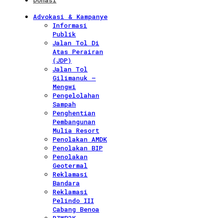
Donasi
Advokasi & Kampanye
Informasi
Publik
Jalan Tol Di
Atas Perairan
(JDP)
Jalan Tol
Gilimanuk –
Mengwi
Pengelolahan
Sampah
Penghentian
Pembangunan
Mulia Resort
Penolakan AMDK
Penolakan BIP
Penolakan
Geotermal
Reklamasi
Bandara
Reklamasi
Pelindo III
Cabang Benoa