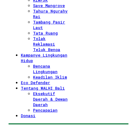
RZWP3K
Save Mangrove
Tahura Ngurahy
Rai
Tambang Pasir
Laut
Tata Ruang
Tolak
Reklamasi
Teluk Benoa
Kampanye Lingkungan
Hidup
Bencana
Lingkungan
Keadilan Iklim
Eco Defender
Tentang WALHI Bali
Eksekutif
Daerah & Dewan
Daerah
Pencapaian
Donasi