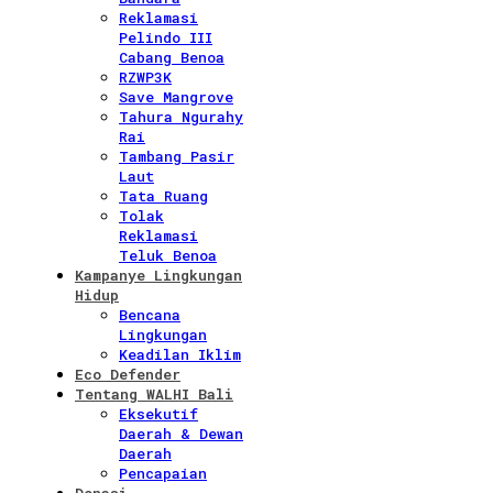
Reklamasi
Pelindo III
Cabang Benoa
RZWP3K
Save Mangrove
Tahura Ngurahy
Rai
Tambang Pasir
Laut
Tata Ruang
Tolak
Reklamasi
Teluk Benoa
Kampanye Lingkungan
Hidup
Bencana
Lingkungan
Keadilan Iklim
Eco Defender
Tentang WALHI Bali
Eksekutif
Daerah & Dewan
Daerah
Pencapaian