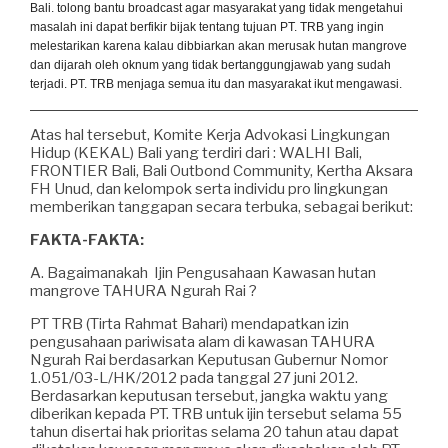
Bali. tolong bantu broadcast agar masyarakat yang tidak mengetahui
masalah ini dapat berfikir bijak tentang tujuan PT. TRB yang ingin
melestarikan karena kalau dibbiarkan akan merusak hutan mangrove
dan dijarah oleh oknum yang tidak bertanggungjawab yang sudah
terjadi. PT. TRB menjaga semua itu dan masyarakat ikut mengawasi.
Atas hal tersebut, Komite Kerja Advokasi Lingkungan
Hidup (KEKAL) Bali yang terdiri dari : WALHI Bali,
FRONTIER Bali, Bali Outbond Community, Kertha Aksara
FH Unud, dan kelompok serta individu pro lingkungan
memberikan tanggapan secara terbuka, sebagai berikut:
FAKTA-FAKTA:
A. Bagaimanakah Ijin Pengusahaan Kawasan hutan
mangrove TAHURA Ngurah Rai ?
PT TRB (Tirta Rahmat Bahari) mendapatkan izin
pengusahaan pariwisata alam di kawasan TAHURA
Ngurah Rai berdasarkan Keputusan Gubernur Nomor
1.051/03-L/HK/2012 pada tanggal 27 juni 2012.
Berdasarkan keputusan tersebut, jangka waktu yang
diberikan kepada PT. TRB untuk ijin tersebut selama 55
tahun disertai hak prioritas selama 20 tahun atau dapat