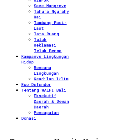
RZWP3K
Save Mangrove
Tahura Ngurahy
Rai
Tambang Pasir
Laut
Tata Ruang
Tolak
Reklamasi
Teluk Benoa
Kampanye Lingkungan
Hidup
Bencana
Lingkungan
Keadilan Iklim
Eco Defender
Tentang WALHI Bali
Eksekutif
Daerah & Dewan
Daerah
Pencapaian
Donasi