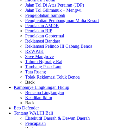
Jalan Tol Di Atas Perairan (JDP)
Jalan Tol Gilimanuk – Mengwi
Pengelolahan Sampah
Penghentian Pembangunan Mulia Resort
Penolakan AMDK
Penolakan BIP
Penolakan Geotermal
Reklamasi Bandara
Reklamasi Pelindo III Cabang Benoa
RZWP3K
Save Mangrove
Tahura Ngurahy Rai
Tambang Pasir Laut
Tata Ruang
Tolak Reklamasi Teluk Benoa
Back
Kampanye Lingkungan Hidup
Bencana Lingkungan
Keadilan Iklim
Back
Eco Defender
Tentang WALHI Bali
Eksekutif Daerah & Dewan Daerah
Pencapaian