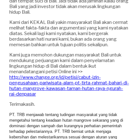
dan tempat suci di Bali. Jadi tidak ada jaminan kalau orang
Bali yang jadi investor tidak akan merusak lingkungan
hidup Bali.
Kami dari KEKAL Bali yakin masyarakat Bali akan cermat
melihat fakta-fakta dan argumentasi yang kami nyatakan
diatas. Sekali lagi kami nyatakan, kami bergerak
berdasarkan hati nurani kami, bukan ada orang yang
memesan bahkan untuk tujuan politis sekalipun.
Kami juga memohon dukungan masyarakat Bali untuk
mendukung perjuangan kami dalam penyelamatan
lingkungan hidup di Bali dalam bentuk ikut
menandatangani petisi Online ini >>
http://www.change.org/id/petisi/cabut-izin-
pengusahaan-pariwisata-alam-pt-tirta-rahmat-bahari-di-
hutan-mangrove-kawasan-taman-hutan-raya-ngurah-
rai-denpasar
Terimakasih.
PT. TRB menjawab tentang tudingan masyarakat yang tidak
mengetahui tentang keadaan hutan mangrove sekarang yang di
dominasi dengan sampah dan kurangnya perhatian pemerintah
terhadap pelestariannya. PT. TRB berniat untuk menjaga
kebersihan dan melestarikannya sesuai dengan aturan yang