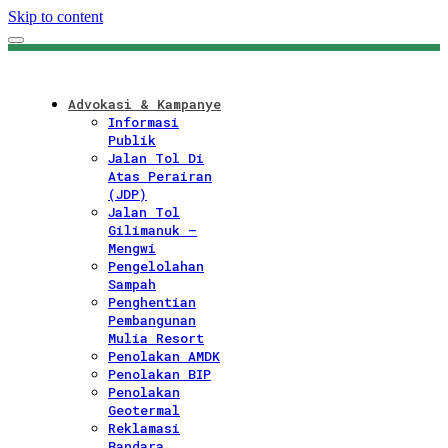
Skip to content
Advokasi & Kampanye
Informasi
Publik
Jalan Tol Di
Atas Perairan
(JDP)
Jalan Tol
Gilimanuk –
Mengwi
Pengelolahan
Sampah
Penghentian
Pembangunan
Mulia Resort
Penolakan AMDK
Penolakan BIP
Penolakan
Geotermal
Reklamasi
Bandara