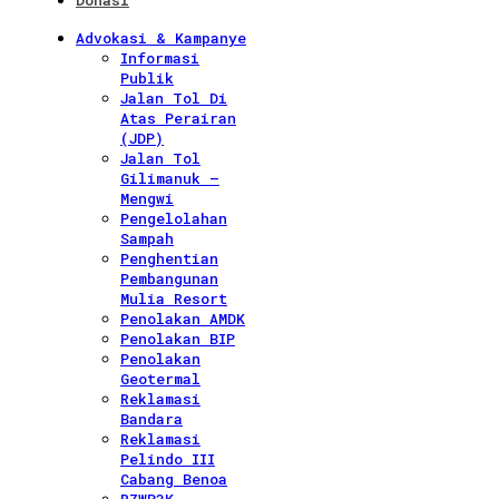
Donasi
Advokasi & Kampanye
Informasi
Publik
Jalan Tol Di
Atas Perairan
(JDP)
Jalan Tol
Gilimanuk –
Mengwi
Pengelolahan
Sampah
Penghentian
Pembangunan
Mulia Resort
Penolakan AMDK
Penolakan BIP
Penolakan
Geotermal
Reklamasi
Bandara
Reklamasi
Pelindo III
Cabang Benoa