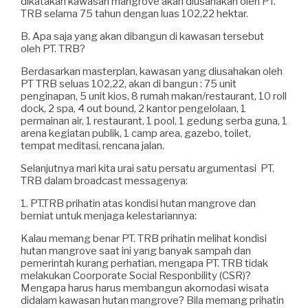
dikatakan kawasan mangrove akan diusahakan oleh PT.
TRB selama 75 tahun dengan luas 102,22 hektar.
B. Apa saja yang akan dibangun di kawasan tersebut
oleh PT. TRB?
Berdasarkan masterplan, kawasan yang diusahakan oleh
PT TRB seluas 102,22, akan di bangun : 75 unit
penginapan, 5 unit kios, 8 rumah makan/restaurant, 10 roll
dock, 2 spa, 4 out bound, 2 kantor pengelolaan, 1
permainan air, 1 restaurant, 1 pool, 1 gedung serba guna, 1
arena kegiatan publik, 1 camp area, gazebo, toilet,
tempat meditasi, rencana jalan.
Selanjutnya mari kita urai satu persatu argumentasi PT.
TRB dalam broadcast messagenya:
1. PT.TRB prihatin atas kondisi hutan mangrove dan
berniat untuk menjaga kelestariannya:
Kalau memang benar PT. TRB prihatin melihat kondisi
hutan mangrove saat ini yang banyak sampah dan
pemerintah kurang perhatian, mengapa PT. TRB tidak
melakukan Coorporate Social Responbility (CSR)?
Mengapa harus harus membangun akomodasi wisata
didalam kawasan hutan mangrove? Bila memang prihatin