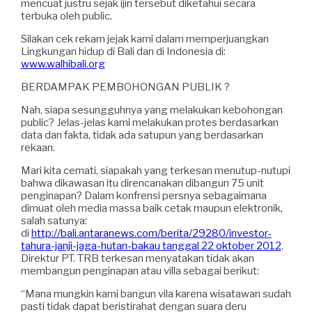
mencuat justru sejak ijin tersebut diketahui secara
terbuka oleh public.
Silakan cek rekam jejak kami dalam memperjuangkan
Lingkungan hidup di Bali dan di Indonesia di:
www.walhibali.org
BERDAMPAK PEMBOHONGAN PUBLIK ?
Nah, siapa sesungguhnya yang melakukan kebohongan
public? Jelas-jelas kami melakukan protes berdasarkan
data dan fakta, tidak ada satupun yang berdasarkan
rekaan.
Mari kita cemati, siapakah yang terkesan menutup-nutupi
bahwa dikawasan itu direncanakan dibangun 75 unit
penginapan? Dalam konfrensi persnya sebagaimana
dimuat oleh media massa baik cetak maupun elektronik,
salah satunya:
di
http://bali.antaranews.com/berita/29280/investor-
tahura-janji-jaga-hutan-bakau tanggal 22 oktober 2012
.
Direktur PT. TRB terkesan menyatakan tidak akan
membangun penginapan atau villa sebagai berikut:
“Mana mungkin kami bangun vila karena wisatawan sudah
pasti tidak dapat beristirahat dengan suara deru