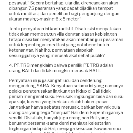
pesawat,” Secara bertahap, ujar dia, direncanakan akan
dibangun 75 pasraman yang dapat dijadikan tempat
untuk meditasi, dan penelitian bagi pengunjung dengan
ukuran masing-masing 6 x 5 meter.”
Tentu pernyataan ini kontradiktif. Disatu sisi menyatakan
tidak akan membangun villa dengan alasan kebisingan
tetapi disisi lain menyatakan akan membangun pesraman
untuk kepentingan meditasi yang notabene butuh
ketenangan. Nah lho, pernyataan siapakah
sesungguhnya yang merusak akal sehat publik?
4. PT. TRB mengklaim bahwa pemilik PT. TRB adalah
orang BALI dan tidak mungkin merusak BALI.
Pernyataan ini juga sangat lucu dan cenderung
mengandung SARA. Kenyataan selama ini yang namanya
pelaku pengerusakan lingkungan hidup di Bali tidak
pernah mengenal suku. Perusak lingkungan bisa dari suku
apa saja, karena yang berlaku adalah hukum pasar.
Jangankan hanya sebatas merusak, bahkan banyak pula
orang bali yang tega “menjual” Bali demi kepentingannya
sendiri. Disisi lain, banyak juga orang non Bali yang
berjuang bersama-sama demi menjaga kelestarian
lingkungan hidup di Bali, menjaga kesucian kawasan suci