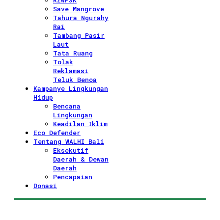
RZWP3K
Save Mangrove
Tahura Ngurahy
Rai
Tambang Pasir
Laut
Tata Ruang
Tolak
Reklamasi
Teluk Benoa
Kampanye Lingkungan
Hidup
Bencana
Lingkungan
Keadilan Iklim
Eco Defender
Tentang WALHI Bali
Eksekutif
Daerah & Dewan
Daerah
Pencapaian
Donasi