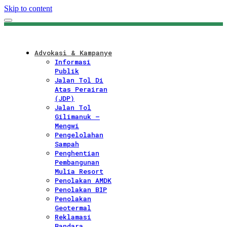
Skip to content
Advokasi & Kampanye
Informasi
Publik
Jalan Tol Di
Atas Perairan
(JDP)
Jalan Tol
Gilimanuk –
Mengwi
Pengelolahan
Sampah
Penghentian
Pembangunan
Mulia Resort
Penolakan AMDK
Penolakan BIP
Penolakan
Geotermal
Reklamasi
Bandara