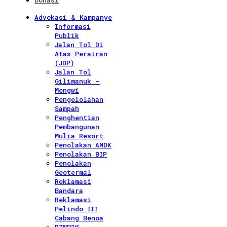
Donasi
Advokasi & Kampanye
Informasi
Publik
Jalan Tol Di
Atas Perairan
(JDP)
Jalan Tol
Gilimanuk –
Mengwi
Pengelolahan
Sampah
Penghentian
Pembangunan
Mulia Resort
Penolakan AMDK
Penolakan BIP
Penolakan
Geotermal
Reklamasi
Bandara
Reklamasi
Pelindo III
Cabang Benoa