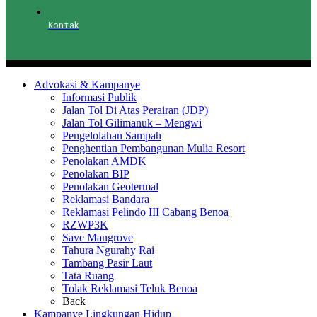
Kontak
Advokasi & Kampanye
Informasi Publik
Jalan Tol Di Atas Perairan (JDP)
Jalan Tol Gilimanuk – Mengwi
Pengelolahan Sampah
Penghentian Pembangunan Mulia Resort
Penolakan AMDK
Penolakan BIP
Penolakan Geotermal
Reklamasi Bandara
Reklamasi Pelindo III Cabang Benoa
RZWP3K
Save Mangrove
Tahura Ngurahy Rai
Tambang Pasir Laut
Tata Ruang
Tolak Reklamasi Teluk Benoa
Back
Kampanye Lingkungan Hidup