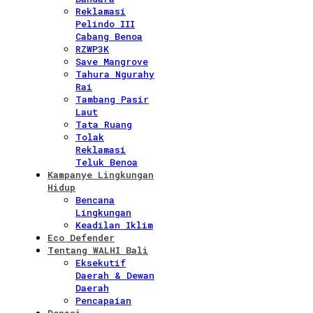
Reklamasi
Pelindo III
Cabang Benoa
RZWP3K
Save Mangrove
Tahura Ngurahy
Rai
Tambang Pasir
Laut
Tata Ruang
Tolak
Reklamasi
Teluk Benoa
Kampanye Lingkungan
Hidup
Bencana
Lingkungan
Keadilan Iklim
Eco Defender
Tentang WALHI Bali
Eksekutif
Daerah & Dewan
Daerah
Pencapaian