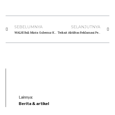
SEBELUMNYA
SELANJUTNYA
WALHI Bali Minta Gubernur Koster Buka Isi Surat Penghentian Reklamasi Yang Dikirimkannya Ke Pelindo III.
Terkait Aktifitas Reklamasi Pelabuhan Benoa : Tetap Tidak Mau Terbuka, WALHI Kecam Pelindo III Dan Pertanyakan Award Dari KI Pusat.
Lainnya:
Berita & artikel